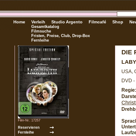
Home
Verleih
Studio Argento
Filmcafé
Shop
New
Gesamtkatalog
Filmsuche
Fristen, Preise, Club, Drop-Box
Fernleihe
DIE 
LAB
USA, G
DVD - 
Regie
Darste
Chris
Drehb
Sprac
Film-Nr.: 17257
Unterti
Laufze