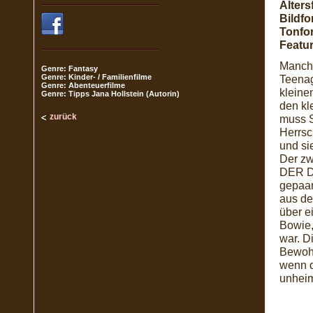
Alters
Bildfo
Tonfo
Featur
Manchm
Genre: Fantasy
Genre: Kinder- / Familienfilme
Teenag
Genre: Abenteuerfilme
kleine
Genre: Tipps Jana Hollstein (Autorin)
den kl
zurück
muss S
Herrsc
und si
Der zw
DER DU
gepaar
aus de
über e
Bowie,
war. D
Bewohn
wenn d
unheim