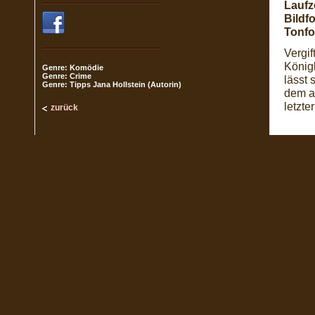
Laufze
Bildf
Tonfo
Vergif
Königl
Genre: Komödie
Genre: Crime
lässt 
Genre: Tipps Jana Hollstein (Autorin)
dem ar
letzte
zurück