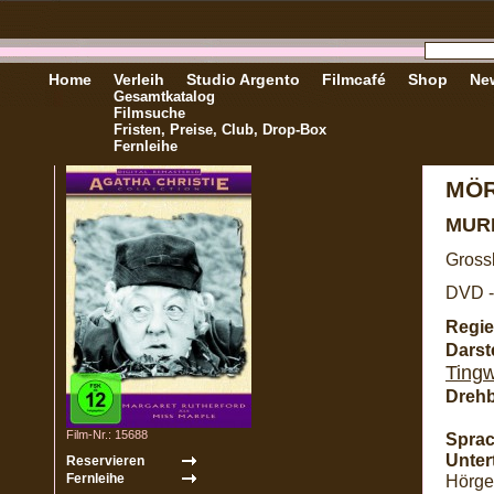
Home
Verleih
Studio Argento
Filmcafé
Shop
New
Gesamtkatalog
Filmsuche
Fristen, Preise, Club, Drop-Box
Fernleihe
MÖR
MUR
Gross
DVD -
Regie
Darste
Tingw
Dreh
Film-Nr.: 15688
Sprac
Untert
Hörge