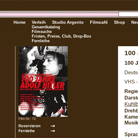
Home
Verleih
Studio Argento
Filmcafé
Shop
New
Gesamtkatalog
Filmsuche
Fristen, Preise, Club, Drop-Box
Fernleihe
100
100 
Deuts
VHS -
Regie
Darste
Kuhlb
Dreh
Kame
Film-Nr.: 72
Musik
Sprac