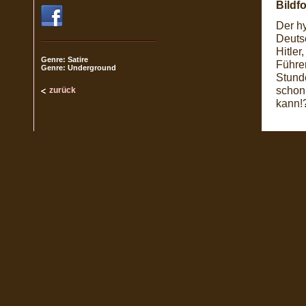
Bildf
Der hy
Deuts
Hitler
Genre: Satire
Führer
Genre: Underground
Stund
schon
zurück
kann!