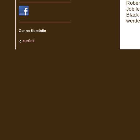
Rober
Job l
Black
werde
Genre: Komödie
zurück