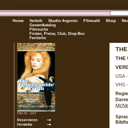
Home
Verleih
Studio Argento
Filmcafé
Shop
New
Gesamtkatalog
Filmsuche
Fristen, Preise, Club, Drop-Box
Fernleihe
THE
THE
VER
USA -
VHS -
Regie
Darste
McNe
Film-Nr.: 1107
Sprac
Bildf