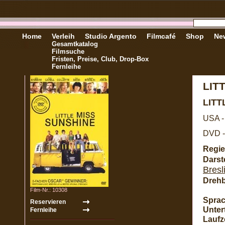
Home
Verleih
Studio Argento
Filmcafé
Shop
New
Gesamtkatalog
Filmsuche
Fristen, Preise, Club, Drop-Box
Fernleihe
LIT
LITT
USA -
DVD -
Regie
Darste
Bresl
Dreh
Film-Nr.: 10308
Sprac
Untert
Laufze