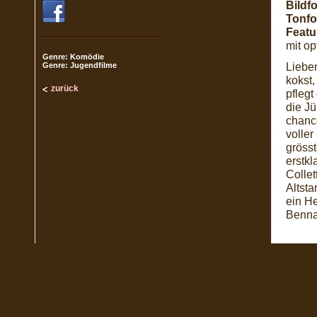
Bildf
Tonfo
Featu
mit o
Genre: Komödie
Liebe
Genre: Jugendfilme
kokst,
zurück
pfleg
die Jü
chanc
voller
gröss
erstk
Colle
Altst
ein He
Benna