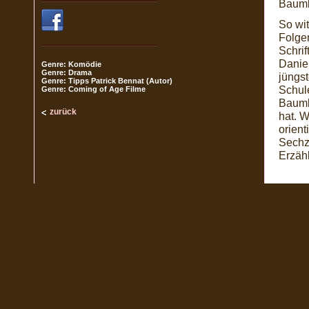
Baumb
So wit
Folgen
Schrif
Daniel
Genre: Komödie
Genre: Drama
jüngst
Genre: Tipps Patrick Bennat (Autor)
Schule
Genre: Coming of Age Filme
Baumb
zurück
hat. 
orien
Sechz
Erzähl