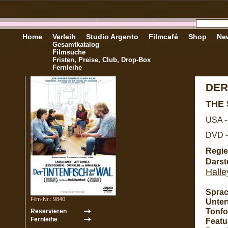
Home
Verleih
Studio Argento
Filmcafé
Shop
New
Gesamtkatalog
Filmsuche
Fristen, Preise, Club, Drop-Box
Fernleihe
DER
THE
USA -
DVD -
Regie
Darste
Halle
Sprac
Film-Nr.: 9840
Untert
Tonfo
Featu