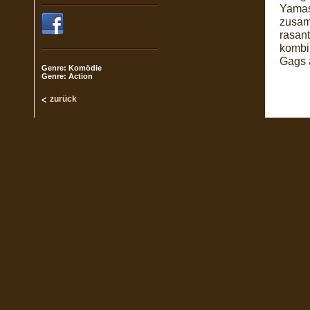
Yamas
zusam
rasant
kombi
Gags a
Genre: Komödie
Genre: Action
zurück