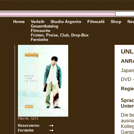
Home
Verleih
Studio Argento
Filmcafé
Shop
New
Gesamtkatalog
Filmsuche
Fristen, Preise, Club, Drop-Box
Fernleihe
UNL
ANR
Japan
DVD -
Regie
Sprac
Untert
Die b
Film-Nr.: 5271
ausra
Kolle
Gangst