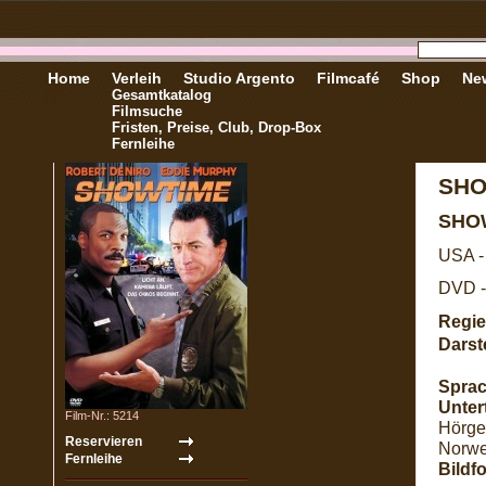
Home
Verleih
Studio Argento
Filmcafé
Shop
New
Gesamtkatalog
Filmsuche
Fristen, Preise, Club, Drop-Box
Fernleihe
SHO
SHO
USA -
DVD -
Regie
Darste
Sprac
Untert
Film-Nr.: 5214
Hörge
Norwe
Bildf