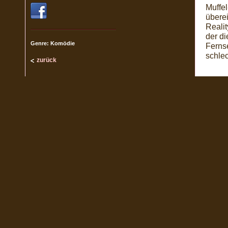
Muffel
überei
Reali
der d
Genre: Komödie
Fernse
schlec
zurück