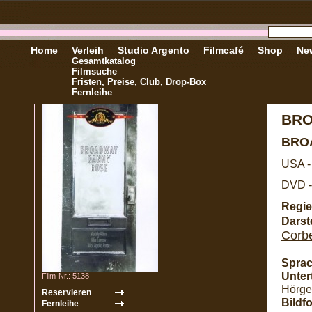
Home
Verleih
Studio Argento
Filmcafé
Shop
New
Gesamtkatalog
Filmsuche
Fristen, Preise, Club, Drop-Box
Fernleihe
BRO
BRO
USA -
DVD -
Regie
Darste
Corbe
Sprac
Untert
Film-Nr.: 5138
Hörge
Bildf