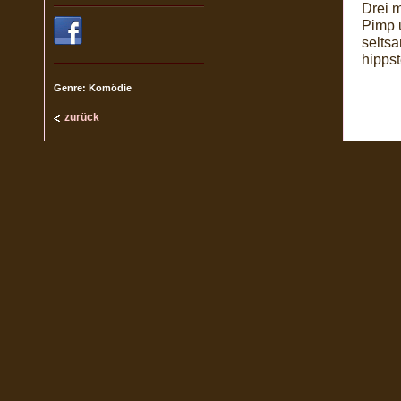
Drei m
Pimp u
selts
hipps
Genre: Komödie
zurück