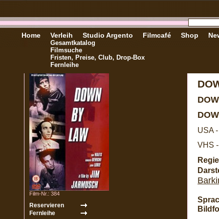
Home
Verleih
Studio Argento
Filmcafé
Shop
New
Gesamtkatalog
Filmsuche
Fristen, Preise, Club, Drop-Box
Fernleihe
DOW
DOW
DOWN
USA -
VHS -
Regie
Darste
Barki
Film-Nr.: 384
Sprac
Bildf