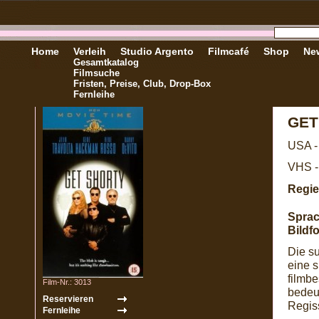
Home
Verleih
Studio Argento
Filmcafé
Shop
New
Gesamtkatalog
Filmsuche
Fristen, Preise, Club, Drop-Box
Fernleihe
GET
USA -
VHS -
Regie
Sprac
Bildf
Die s
eine s
filmb
Film-Nr.: 3013
bedeu
Regis