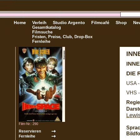
Home
Verleih
Studio Argento
Filmcafé
Shop
New
Gesamtkatalog
Filmsuche
Fristen, Preise, Club, Drop-Box
Fernleihe
INN
INN
DIE 
USA -
VHS -
Regie
Darste
Lewi
Film-Nr.: 290
Sprac
Bildf