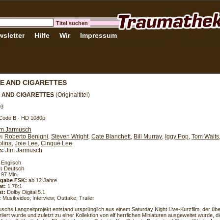
sletter
Hilfe
Wir
Impressum
E AND CIGARETTES
 AND CIGARETTES
(Originaltitel)
03
 Code B - HD 1080p
im Jarmusch
Roberto Benigni
Steven Wright
Cate Blanchett
Bill Murray
Iggy Pop
Tom Waits
r:
,
,
,
,
,
olina
Joie Lee
Cinqué Lee
,
,
Jim Jarmusch
h:
Englisch
l:
Deutsch
97 Min.
eigabe FSK:
ab 12 Jahre
at:
1.78:1
t:
Dolby Digital 5.1
:
Musikvideo; Interview; Outtake; Trailer
schs Langzeitprojekt entstand ursprünglich aus einem Saturday Night Live-Kurzfilm, der üb
iiert wurde und zuletzt zu einer Kollektion von elf herrlichen Miniaturen ausgeweitet wurde, 