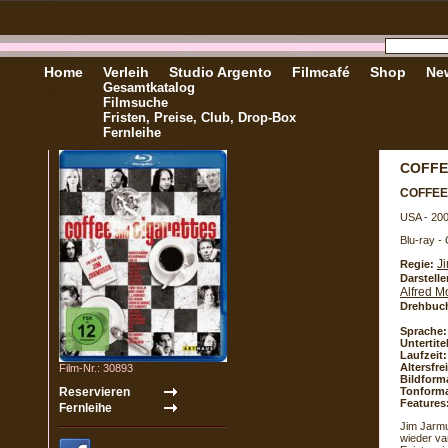
Home
Verleih
Studio Argento
Filmcafé
Shop
New
Gesamtkatalog
Filmsuche
Fristen, Preise, Club, Drop-Box
Fernleihe
COFFE
COFFEE
USA - 20
Blu-ray -
J
Regie:
Darstelle
Alfred M
Drehbuc
Sprache:
Untertite
Laufzeit:
Altersfr
Film-Nr.: 30893
Bildform
Tonforma
Features
Jim Jarmu
wieder var