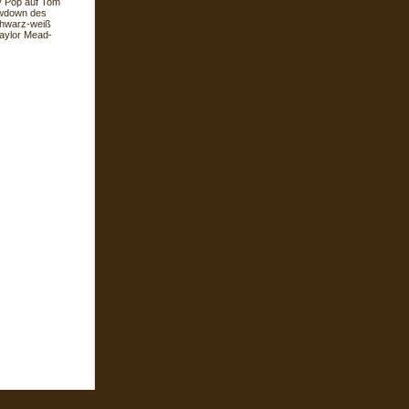
gy Pop auf Tom
howdown des
chwarz-weiß
Taylor Mead-