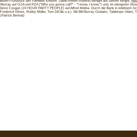
alisten-Frühstück des Filmtitels kreisen. Dabei treffen Roberto Benigni auf Steven Wright, Ig
ll Murray auf GZA und RZA ("Who you gonna call?" - "I know, I know.") und, im witzigsten S
 Steve Coogan (24 HOUR PARTY PEOPLE) auf Alfred Molina. Durch die Bank in edelstem S
Frederick Elmes, Robby Müller, Tom DiCillo u.a.). Mit Bill Murray-Outtake, Tabletops-Video, 
 (Patrick Bennat)