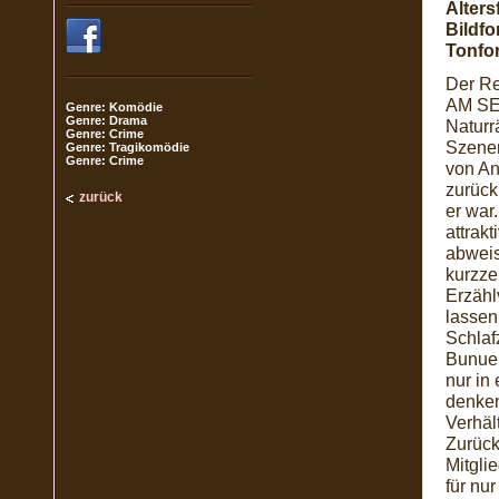
Alters
Bildfo
Tonfo
Der Re
AM SEE
Genre: Komödie
Genre: Drama
Naturr
Genre: Crime
Szenen
Genre: Tragikomödie
Genre: Crime
von An
zurück
zurück
er war
attrak
abweis
kurzze
Erzähl
lassen
Schlaf
Bunuel
nur in
denken
Verhäl
Zurück
Mitgli
für nu