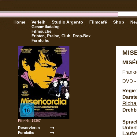
Home
Verleih
Studio Argento
Filmcafé
Shop
New
Gesamtkatalog
Filmsuche
Fristen, Preise, Club, Drop-Box
Fernleihe
MIS
MISÉ
Frankr
DVD - 
Regie
Darste
Richa
Drehb
Film-Nr.: 18367
Sprac
Unterti
Laufze