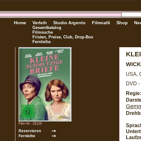
Home
Verleih
Studio Argento
Filmcafé
Shop
New
Gesamtkatalog
Filmsuche
Fristen, Preise, Club, Drop-Box
Fernleihe
KLE
WICK
USA, G
DVD - 
Regie
Darste
Gemm
Drehb
Film-Nr.: 18126
Sprac
Unterti
Laufze