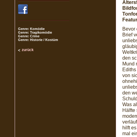
Alters
Bildfo
Tonfo
Featur
Bevor 
Genre: Komödie
Genre: Tragikomödie
Brief 
Genre: Crime
unlieb
Genre: Historie / Kostüm
gläubi
zurück
Weltkr
den sc
Mund n
Ediths
von sic
ohnehin
unlieb
den we
Schuldi
Was al
Hälfte 
modern
verläu
hilft e
mal ei