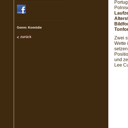
Portug
Polnis
Laufze
Alters
Bildfo
Genre: Komödie
Tonfo
zurück
Zwei s
Wette 
setzen
Positi
und ze
Lee Cur