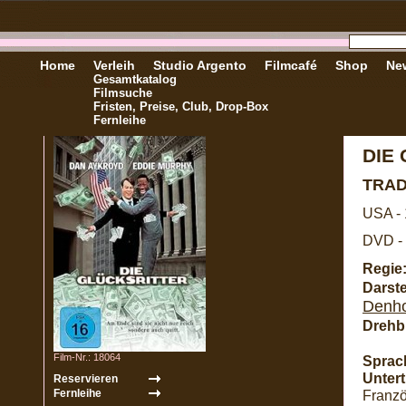
Home
Verleih
Studio Argento
Filmcafé
Shop
New
Gesamtkatalog
Filmsuche
Fristen, Preise, Club, Drop-Box
Fernleihe
DIE
TRAD
USA -
DVD - 
Regie
Darste
Denho
Drehb
Film-Nr.: 18064
Sprac
Unterti
Franzö