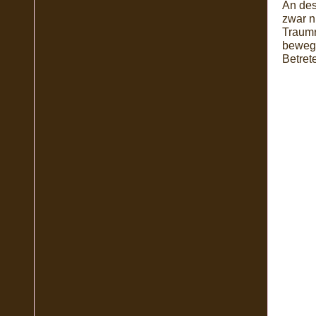
An de
zwar n
Traumr
bewegt
Betret