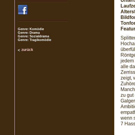
Unterti
Laufze
Alters
Bildfo
Tonfo
Featur
Genre: Komödie
Genre: Drama
Genre: Sozialdrama
Splitt
Genre: Tragikomödie
Hochak
überfü
zurück
Röntge
jedem 
alle d
Zerris
zeigt, 
Zuhöre
Manchm
zu gut
Galgen
Ambiti
empath
wenn s
7 Hass