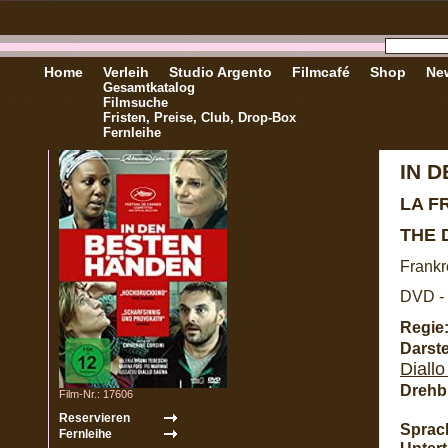
Home
Verleih
Studio Argento
Filmcafé
Shop
New
Gesamtkatalog
Filmsuche
Fristen, Preise, Club, Drop-Box
Fernleihe
IN 
LA F
THE 
Frankr
DVD - 
Regie
Darste
Diall
Drehb
Film-Nr.: 17606
Sprac