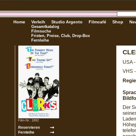
Home
Verleih
Studio Argento
Filmcafé
Shop
New
Gesamtkatalog
Filmsuche
Fristen, Preise, Club, Drop-Box
Fernleihe
CLE
USA -
VHS -
Regie
Sprac
Bildf
Der S
seines
Ladent
Film-Nr.: 1892
Höhep
telefo