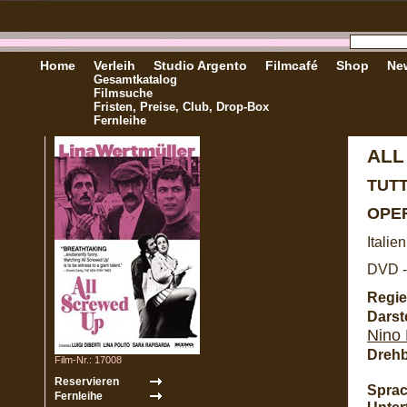
Home
Verleih
Studio Argento
Filmcafé
Shop
New
Gesamtkatalog
Filmsuche
Fristen, Preise, Club, Drop-Box
Fernleihe
ALL
TUTT
OPER
Italie
DVD -
Regie
Darste
Nino 
Dreh
Film-Nr.: 17008
Sprac