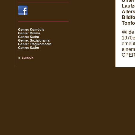
Untert
Laufze
Alter
Bildf
Tonfo
Genre: Komödie
Wilde 
Genre: Drama
Genre: Satire
1970er
Genre: Sozialdrama
erneut
Genre: Tragikomödie
Genre: Satire
einem 
OPERA
zurück