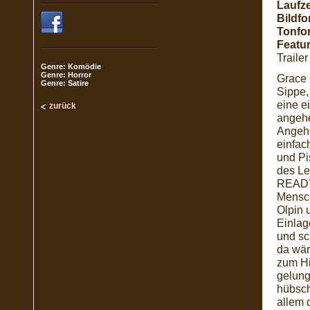
Laufze
Bildfo
Tonfo
Featur
Trailer
Genre: Komödie
Genre: Horror
Grace 
Genre: Satire
Sippe,
eine e
zurück
angehe
Angehö
einfac
und Pi
des Le
READY 
Mensch
Olpin 
Einlage
und sc
da wär
zum Hi
gelun
hübsch
allem 