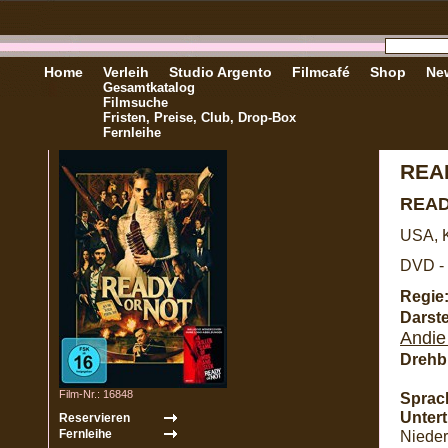
Home
Verleih
Studio Argento
Filmcafé
Shop
New
Gesamtkatalog
Filmsuche
Fristen, Preise, Club, Drop-Box
Fernleihe
REA
READ
USA, 
DVD - 
Regie
Darste
Andie
Drehb
Film-Nr.: 16848
Sprac
Unterti
Nieder