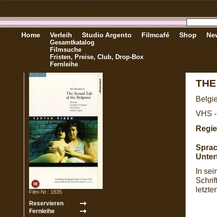
Home
Verleih
Studio Argento
Filmcafé
Shop
New
Gesamtkatalog
Filmsuche
Fristen, Preise, Club, Drop-Box
Fernleihe
THE
Belgi
VHS -
Regie
Sprac
Untert
In sei
Schrif
letzt
Film-Nr.: 1835