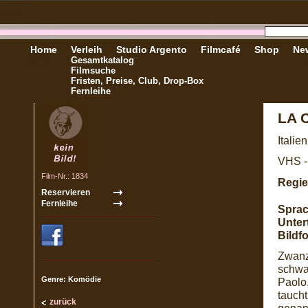
Home
Verleih
Studio Argento
Filmcafé
Shop
New
Gesamtkatalog
Filmsuche
Fristen, Preise, Club, Drop-Box
Fernleihe
LA 
Italie
VHS -
Film-Nr.: 1834
Regie
Sprac
Untert
Bildf
Zwanz
schwa
Genre: Komödie
Paolo,
taucht
zurück