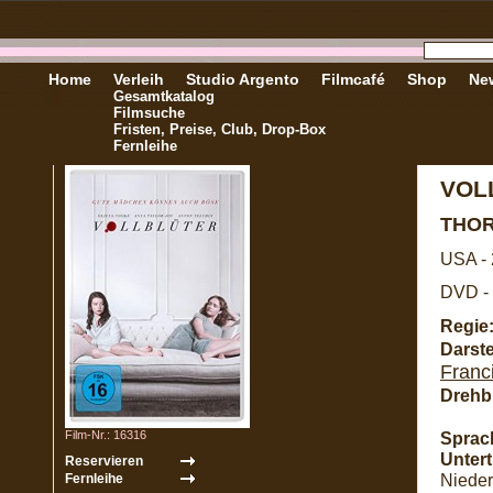
Home
Verleih
Studio Argento
Filmcafé
Shop
New
Gesamtkatalog
Filmsuche
Fristen, Preise, Club, Drop-Box
Fernleihe
VOL
THO
USA -
DVD - 
Regie
Darste
Franci
Drehb
Film-Nr.: 16316
Sprac
Unterti
Nieder