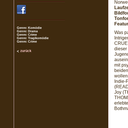
Norweg
Laufze
Bildfo
Tonfo
Featur
Genre: Komödie
Genre: Drama
Was pa
Genre: Crime
Intrig
Genre: Tragikomödie
Genre: Crime
CRUEL
dieser
zurück
Jugend
ausein
mit ps
beiden
wollen
Indie-
(READ
Joy (T
THOMAS
erlebte
Bothm