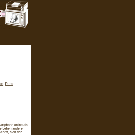
en
Pom
,
rtphone online als
lte Leben anderer
chritt, sich den