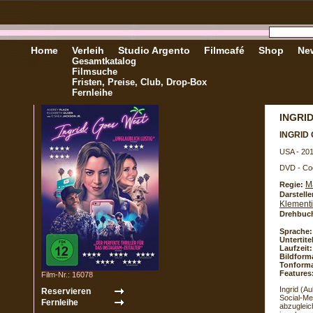
Home
Verleih
Studio Argento
Filmcafé
Shop
New
Gesamtkatalog
Filmsuche
Fristen, Preise, Club, Drop-Box
Fernleihe
INGRI
INGRID
USA - 20
DVD - Co
M
Regie:
Darstelle
Klementi
Drehbuc
Sprache:
Untertite
Laufzeit:
Bildform
Tonforma
Features
Film-Nr.: 16078
Ingrid (A
Social-Me
abzugleic