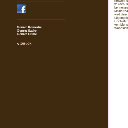
irrealen,
würden: I
kennenzul
Mainstrea
wird dem 
Lügengebä
Hochinter
von Mensc
Genre: Komödie
Wahnsinn.
Genre: Satire
Genre: Crime
zurück