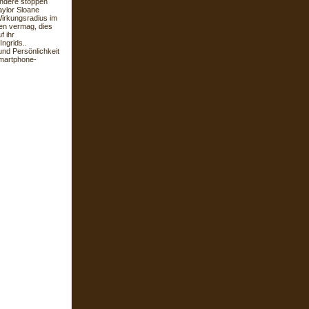
andere stoppen
aylor Sloane
Wirkungsradius im
fen vermag, dies
f ihr
ngrids..
und Persönlichkeit
Smartphone-