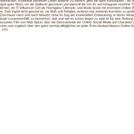
 unwirklichen, scheinbar perfekten Leben anderer zu nähern, geht sie dann konsequent - wo 
ngrid goes West, um als Stalkerin geschickt und planvoll die von ihr auf Instagram verehrte T
ernen, ein IT-Influencer-Girl als Hochglanz-Lifestyle- und Mode-Ikone mit enormem Online-
m. Daß Ingrid nicht gesund ist, sie Maß und Relation verloren hat, keinerlei Korrektiv zu grei
Zuschauer nach und nach bewußt, ohne im Sog der krankhaften Entwicklung, in deren Verlau
ude zusammenfällt, zu bemerken, daß und wie es schon längst zu spät ist für eine Rettung I
essanter Film von Matt Spicer über die Destruktivität der Online-Social-Media auf Charakter 
hen und zugleich über den ganz normal-alltäglichen an jeder Ecke beobachtbaren Online-
 (ch)