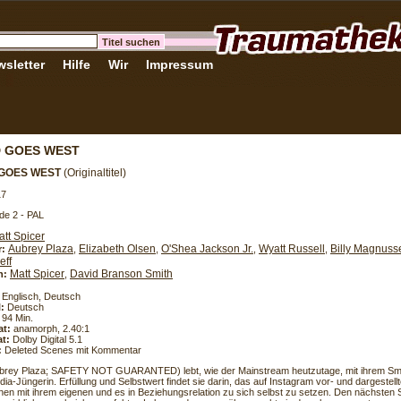
sletter
Hilfe
Wir
Impressum
D GOES WEST
 GOES WEST
(Originaltitel)
17
de 2 - PAL
att Spicer
Aubrey Plaza
Elizabeth Olsen
O'Shea Jackson Jr.
Wyatt Russell
Billy Magnuss
r:
,
,
,
,
eff
Matt Spicer
David Branson Smith
h:
,
Englisch, Deutsch
l:
Deutsch
94 Min.
at:
anamorph, 2.40:1
t:
Dolby Digital 5.1
:
Deleted Scenes mit Kommentar
ubrey Plaza; SAFETY NOT GUARANTED) lebt, wie der Mainstream heutzutage, mit ihrem Sma
dia-Jüngerin. Erfüllung und Selbstwert findet sie darin, das auf Instagram vor- und dargestel
hen mit ihrem eigenen und es in Beziehungsrelation zu sich selbst zu setzen. Den nächsten S