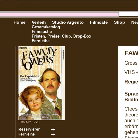
Home
Verleih
Studio Argento
Filmcafé
Shop
New
Gesamtkatalog
Filmsuche
Fristen, Preise, Club, Drop-Box
Fernleihe
FAW
Gross
VHS -
Regie
Sprac
Bildf
Clees
theore
auch e
Film-Nr.: 1726
erbärm
gehen 