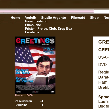
Home
Verleih
Studio Argento
Filmcafé
Shop
New
Gesamtkatalog
Filmsuche
Fristen, Preise, Club, Drop-Box
Fernleihe
GRE
GRE
USA -
DVD -
Regie
Darste
Hami
Dreh
Film-Nr.: 15668
Sprac
Laufze
Bildf