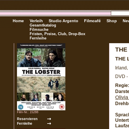
Home
Verleih
Studio Argento
Filmcafé
Shop
New
Gesamtkatalog
Filmsuche
Fristen, Preise, Club, Drop-Box
Fernleihe
THE
THE 
Irland
DVD - 
Regie
Darste
Olivi
Drehb
Film-Nr.: 15288
Sprac
Unterti
Laufze