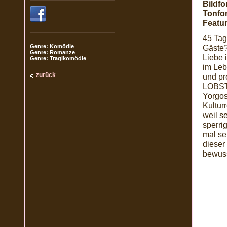
Bildfo
Tonfo
Featur
45 Tag
Genre: Komödie
Gäste?
Genre: Romanze
Liebe 
Genre: Tragikomödie
im Leb
zurück
und pr
LOBSTE
Yorgos
Kultur
weil s
sperri
mal se
dieser
bewuss