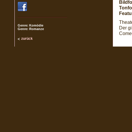
Bildf
Tonfo
Featu
Theate
Genre: Komödie
Der gi
Genre: Romanze
Comed
zurück