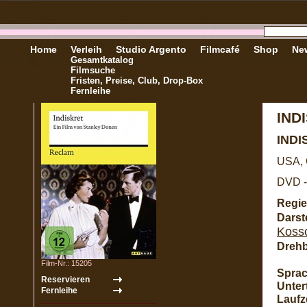
Home
Verleih
Studio Argento
Filmcafé
Shop
New
Gesamtkatalog
Filmsuche
Fristen, Preise, Club, Drop-Box
Fernleihe
IND
IND
USA, 
DVD -
Regie
Darste
Kosso
Dreh
Film-Nr.: 15205
Sprac
Untert
Laufze