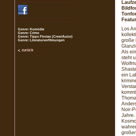
Laufze
Bildfo
Tonfo
Featur
Los An
Genre: Komödie
Genre: Crime
kollek
Genre: Tipps Florian (Crew/Autor)
große 
Genre: Literaturverfilmungen
Glanzl
zurück
Als ei
steht 
Wolfma
Shasta
ein La
krimin
Versta
kommt)
Thomas
Anders
Noir-P
Jahre.
Kosmos
wahren
großen