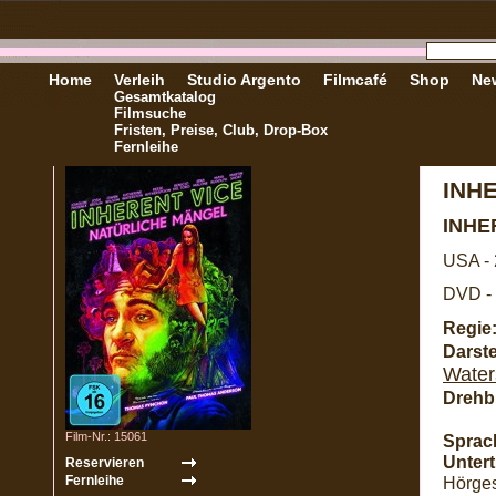
Home
Verleih
Studio Argento
Filmcafé
Shop
New
Gesamtkatalog
Filmsuche
Fristen, Preise, Club, Drop-Box
Fernleihe
INH
INHE
USA -
DVD - 
Regie
Darste
Water
Drehb
Film-Nr.: 15061
Sprac
Unterti
Hörges