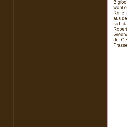
Bigfoo
wohl e
Rolle,
aus d
sich d
Robert
Greenw
der Ge
Prasse