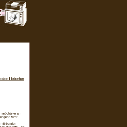
aeden Lieberher
hen möchte er am
rjungen Oliver
ermürbenden