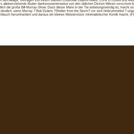
n des Alltags. Getragen von einem starken Ensemble (Naomi Watts, Chris O?Dowd und Meli
ers alleinerziehende Mutter dankenswerterweise von den üblichen Dicken-Witzen verschont blei
ztlich die große Bill-Murray-Show. Dass dieser Mann in der Tat anbetungswürdig ist, macht u
deutlich, wenn Murray ? Bob Dylans ?Shelter from the Storm? vor sich hinbrummelnd ? unge
hlauch herumhantiert und daraus ein kleines Meisterstück minimalistischer Komik macht. (Fl