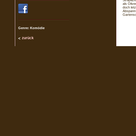
Strapaze
als Oliv
doch let
Abspann 
Gartensc
Genre: Komödie
zurück