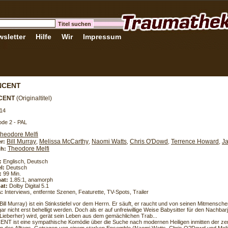
sletter
Hilfe
Wir
Impressum
INCENT
NCENT
(Originaltitel)
14
de 2 - PAL
heodore Melfi
Bill Murray
Melissa McCarthy
Naomi Watts
Chris O'Dowd
Terrence Howard
J
er:
,
,
,
,
,
Theodore Melfi
h:
:
Englisch, Deutsch
l:
Deutsch
:
99 Min.
at:
1.85:1, anamorph
at:
Dolby Digital 5.1
s:
Interviews, entfernte Szenen, Featurette, TV-Spots, Trailer
Bill Murray) ist ein Stinkstiefel vor dem Herrn. Er säuft, er raucht und von seinen Mitmensc
gar nicht erst behelligt werden. Doch als er auf unfreiwillige Weise Babysitter für den Nachba
Lieberher) wird, gerät sein Leben aus dem gemächlichen Trab...
ENT ist eine sympathische Komödie über die Suche nach modernen Heiligen inmitten der z