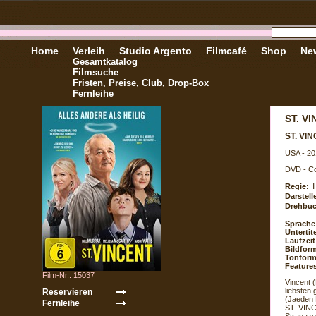
Home
Verleih
Studio Argento
Filmcafé
Shop
New
Gesamtkatalog
Filmsuche
Fristen, Preise, Club, Drop-Box
Fernleihe
ST. V
ST. VI
USA - 20
DVD - Co
T
Regie:
Darstell
Drehbuc
Sprache
Untertite
Laufzeit
Bildform
Tonform
Feature
Film-Nr.: 15037
Vincent (
liebsten 
(Jaeden 
ST. VINC