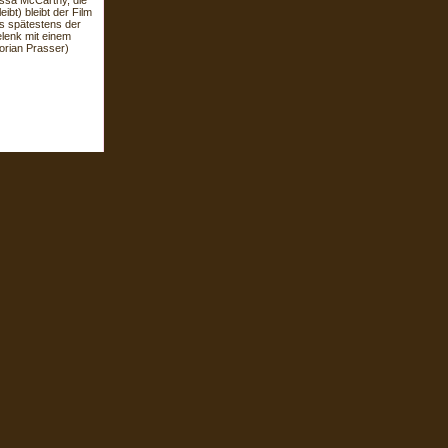
ssa McCarthy, die
bt) bleibt der Film
ns spätestens der
lenk mit einem
orian Prasser)