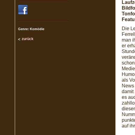
Laufze
Bildf
Tonfo
Featu
Die Le
Genre: Komödie
Ferrel
zurück
man ih
er erh
Stund
veränd
schon
Medie
Humor
als Vo
News 
damit
es auc
zahll
diesen
Numme
punkt
auf ih