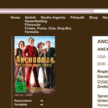
Home
Verleih
Studio Argento
Filmcafé
Shop
New
Gesamtkatalog
Filmsuche
Fristen, Preise, Club, Drop-Box
Fernleihe
ANC
ANC
USA -
DVD -
Regie
Darste
Dyla
Dreh
Film-Nr.: 14685
Sprac
Untert
Norwe