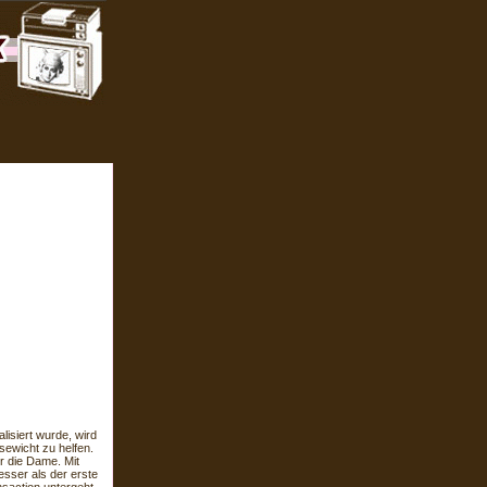
isiert wurde, wird
sewicht zu helfen.
r die Dame. Mit
sser als der erste