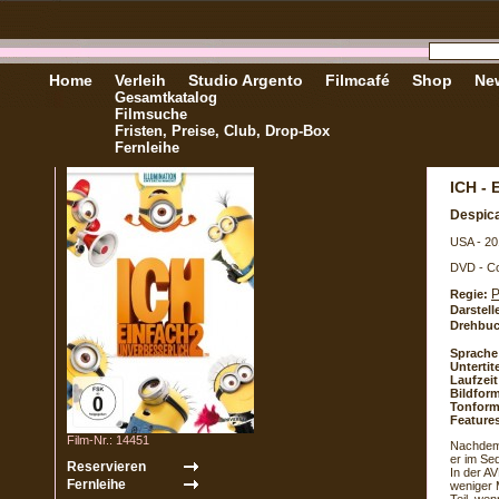
Home
Verleih
Studio Argento
Filmcafé
Shop
New
Gesamtkatalog
Filmsuche
Fristen, Preise, Club, Drop-Box
Fernleihe
ICH -
Despic
USA - 20
DVD - Co
P
Regie:
Darstell
Drehbuc
Sprache
Untertite
Laufzeit
Bildform
Tonform
Feature
Film-Nr.: 14451
Nachdem 
er im Se
In der A
weniger 