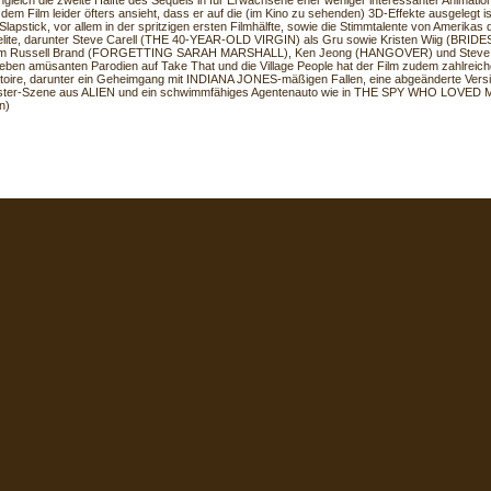
nngleich die zweite Hälfte des Sequels in für Erwachsene eher weniger interessanter Animatio
em Film leider öfters ansieht, dass er auf die (im Kino zu sehenden) 3D-Effekte ausgelegt ist
 Slapstick, vor allem in der spritzigen ersten Filmhälfte, sowie die Stimmtalente von Amerikas 
ite, darunter Steve Carell (THE 40-YEAR-OLD VIRGIN) als Gru sowie Kristen Wiig (BRIDE
m Russell Brand (FORGETTING SARAH MARSHALL), Ken Jeong (HANGOVER) und Steve
eben amüsanten Parodien auf Take That und die Village People hat der Film zudem zahlreich
toire, darunter ein Geheimgang mit INDIANA JONES-mäßigen Fallen, eine abgeänderte Versi
ter-Szene aus ALIEN und ein schwimmfähiges Agentenauto wie in THE SPY WHO LOVED ME
n)