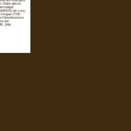
nsaction untergeht
. Dafür gibt es
derzeitiger
SMAIDS) als Lucy,
 Coogan (THE
e Filmreferenzen
on der
. (Nils