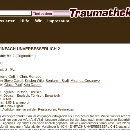
sletter
Hilfe
Wir
Impressum
 EINFACH UNVERBESSERLICH 2
able Me 2
(Originaltitel)
13
de 2 - PAL
ierre Coffin
Chris Renaud
,
Steve Carell
Kristen Wiig
Benjamin Bratt
Miranda Cosgrove
er:
,
,
,
Cinco Paul
Ken Daurio
h:
,
:
Englisch, Deutsch, Türkisch
l:
Deutsch, Englisch, Türkisch, Bulgarisch
:
94 Min.
at:
1.85:1, anamorph
at:
Dolby Digital 5.1
s:
Audiokommentar mit den Regisseuren, Featurettes
Vorzeigeschurke Gru im Vorgänger erfolgreich als Ersatzvater für drei Waisenkinder resozial
quel nun von der AVL (Anti Villain League) gebeten bei der Jagd nach einem anderen Superbö
VL-Agentin Lucy findet Gru einen ähnlich gepolten Sidekick und entdeckt amouröse Gefühle fü
Moralin und mehr Witz als der Vorgänger ist ICH - EINFACH UNVERBESSERLICH 2 etwas be