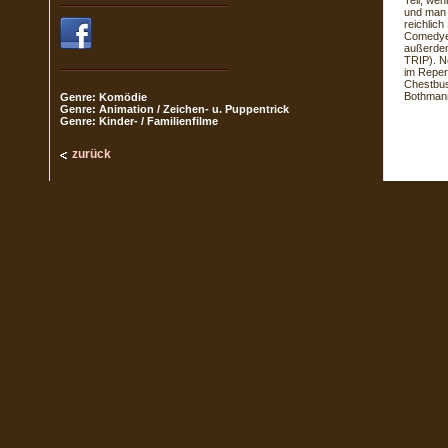
Teil, we
und man d
reichlich
Comedyel
außerde
TRIP). N
im Reper
Chestbus
Bothman
Genre: Komödie
Genre: Animation / Zeichen- u. Puppentrick
Genre: Kinder- / Familienfilme
zurück