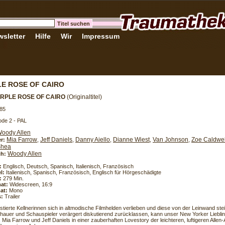
sletter
Hilfe
Wir
Impressum
E ROSE OF CAIRO
URPLE ROSE OF CAIRO
(Originaltitel)
85
de 2 - PAL
oody Allen
Mia Farrow
Jeff Daniels
Danny Aiello
Dianne Wiest
Van Johnson
Zoe Caldwel
er:
,
,
,
,
,
Shea
Woody Allen
h:
:
Englisch, Deutsch, Spanisch, Italienisch, Französisch
l:
Italienisch, Spanisch, Französisch, Englisch für Hörgeschädigte
:
279 Min.
at:
Widescreen, 16:9
at:
Mono
s:
Trailer
stierte Kellnerinnen sich in altmodische Filmhelden verlieben und diese von der Leinwand st
hauer und Schauspieler verärgert diskutierend zurücklassen, kann unser New Yorker Lieblin
. Mia Farrow und Jeff Daniels in einer zauberhaften Lovestory der leichteren, luftigeren Allen-