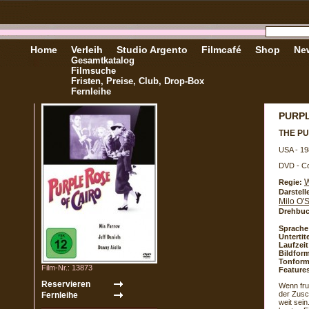
Home
Verleih
Studio Argento
Filmcafé
Shop
New
Gesamtkatalog
Filmsuche
Fristen, Preise, Club, Drop-Box
Fernleihe
PURPL
THE P
USA - 19
DVD - Co
W
Regie:
Darstell
Milo O'
Drehbuc
Sprache
Untertite
Laufzeit
Bildform
Tonform
Film-Nr.: 13873
Feature
Wenn fru
der Zusc
weit sein