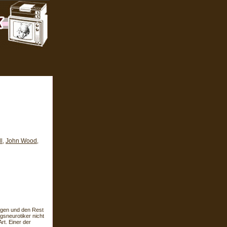
l
John Wood
,
,
eigen und den Rest
gsneurotiker nicht
Art. Einer der