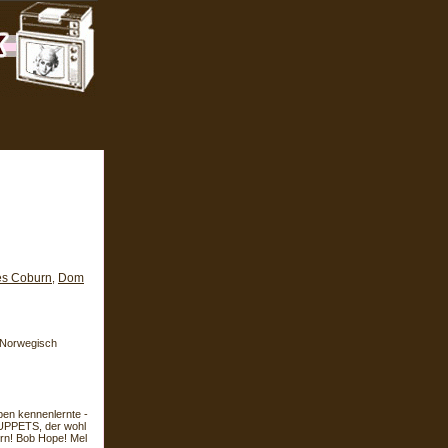
s Coburn
Dom
,
, Norwegisch
en kennenlernte -
 MUPPETS, der wohl
urn! Bob Hope! Mel