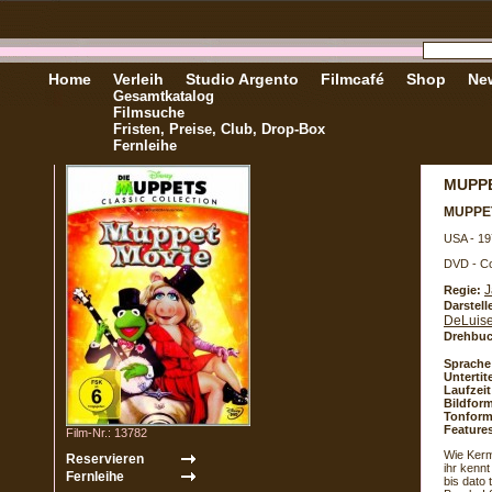
Home
Verleih
Studio Argento
Filmcafé
Shop
New
Gesamtkatalog
Filmsuche
Fristen, Preise, Club, Drop-Box
Fernleihe
MUPP
MUPPE
USA - 19
DVD - Co
J
Regie:
Darstell
DeLuis
Drehbuc
Sprache
Untertite
Laufzeit
Bildform
Tonform
Feature
Film-Nr.: 13782
Wie Kerm
ihr kenn
bis dato