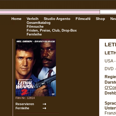
Home
Verleih
Studio Argento
Filmcafé
Shop
New
Gesamtkatalog
Filmsuche
Fristen, Preise, Club, Drop-Box
Fernleihe
LET
LET
USA -
DVD -
Regie
Darste
O'Co
Dreh
Film-Nr.: 12814
Sprac
Untert
Franzö