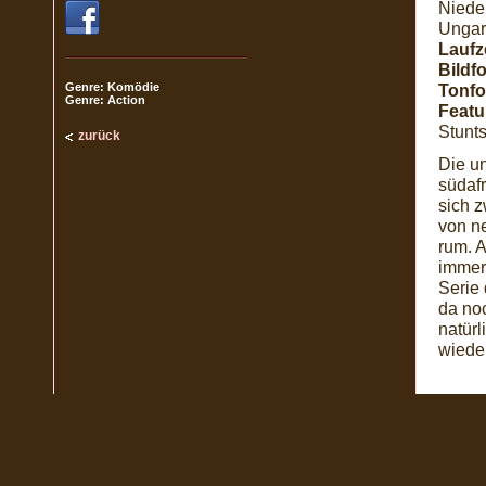
Nieder
Ungar
Laufze
Bildf
Genre: Komödie
Tonfo
Genre: Action
Featu
Stunts
zurück
Die u
südaf
sich z
von ne
rum. A
immerh
Serie
da noc
natürl
wiede