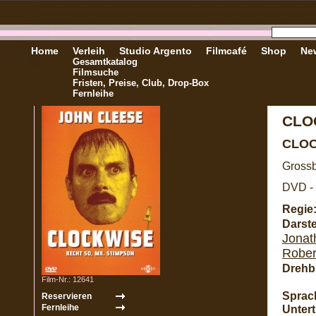
Home
Verleih
Studio Argento
Filmcafé
Shop
New
Gesamtkatalog
Filmsuche
Fristen, Preise, Club, Drop-Box
Fernleihe
CLO
CLO
Grossb
DVD - 
Regie
Darste
Jonat
Rober
Drehb
Film-Nr.: 12641
Sprac
Unterti