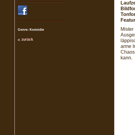
Laufze
Bildfo
Tonfo
Featur
Mister
Genre: Komödie
Ausger
zurück
läppis
arme I
Chaos-
kann.