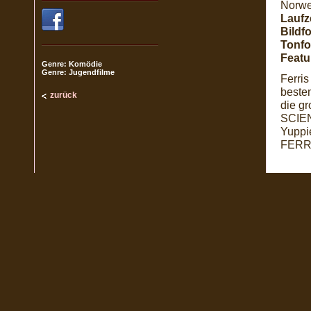
Norwe
Laufze
Bildf
Tonfo
Featu
Genre: Komödie
Genre: Jugendfilme
Ferris
beste
zurück
die g
SCIEN
Yuppi
FERRI