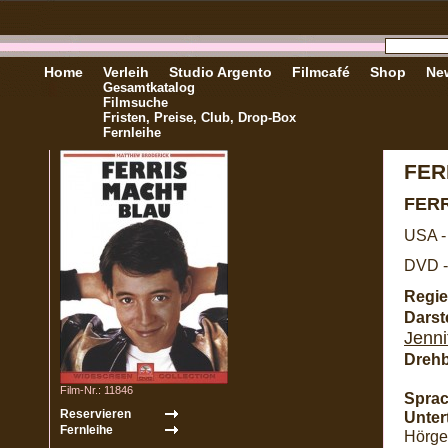
Home
Verleih
Studio Argento
Filmcafé
Shop
New
Gesamtkatalog
Filmsuche
Fristen, Preise, Club, Drop-Box
Fernleihe
FER
FERR
USA -
DVD -
Regie
Darste
Jenni
Dreh
Film-Nr.: 11846
Sprac
Untert
Hörges