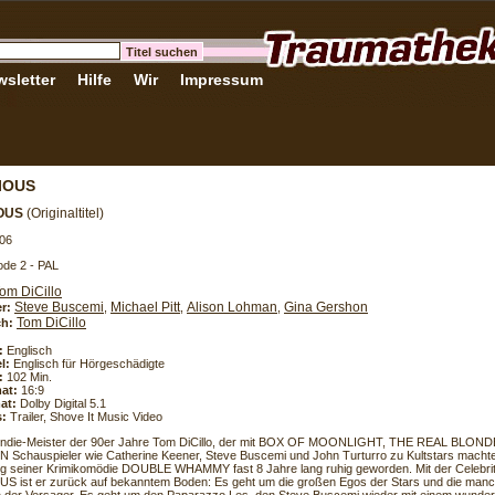
sletter
Hilfe
Wir
Impressum
IOUS
IOUS
(Originaltitel)
06
de 2 - PAL
om DiCillo
Steve Buscemi
Michael Pitt
Alison Lohman
Gina Gershon
er:
,
,
,
Tom DiCillo
h:
:
Englisch
l:
Englisch für Hörgeschädigte
:
102 Min.
at:
16:9
at:
Dolby Digital 5.1
s:
Trailer, Shove It Music Video
ndie-Meister der 90er Jahre Tom DiCillo, der mit BOX OF MOONLIGHT, THE REAL BLOND
 Schauspieler wie Catherine Keener, Steve Buscemi und John Turturro zu Kultstars macht
lg seiner Krimikomödie DOUBLE WHAMMY fast 8 Jahre lang ruhig geworden. Mit der Celebr
S ist er zurück auf bekanntem Boden: Es geht um die großen Egos der Stars und die man