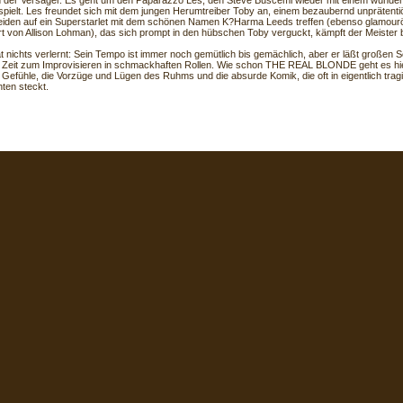
 der Versager. Es geht um den Paparazzo Les, den Steve Buscemi wieder mit einem wunder
pielt. Les freundet sich mit dem jungen Herumtreiber Toby an, einem bezaubernd unprätentiö
beiden auf ein Superstarlet mit dem schönen Namen K?Harma Leeds treffen (ebenso glamour
iert von Allison Lohman), das sich prompt in den hübschen Toby verguckt, kämpft der Meister
at nichts verlernt: Sein Tempo ist immer noch gemütlich bis gemächlich, aber er läßt großen
l Zeit zum Improvisieren in schmackhaften Rollen. Wie schon THE REAL BLONDE geht es hi
e Gefühle, die Vorzüge und Lügen des Ruhms und die absurde Komik, die oft in eigentlich tra
ten steckt.