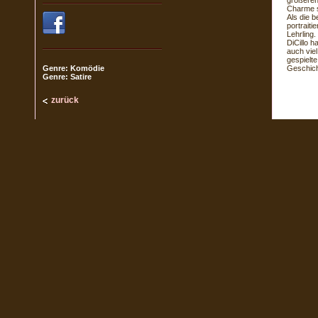
größeren
Charme s
Als die 
portrait
Lehrling.
DiCillo h
auch vie
gespielt
Genre: Komödie
Geschich
Genre: Satire
zurück