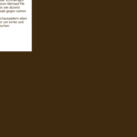
bar schmierigen
sen Michael Pitt.
ös wie ätzend
 bald gegen seinen
 Schauspielern eben
er um echte und
gischen