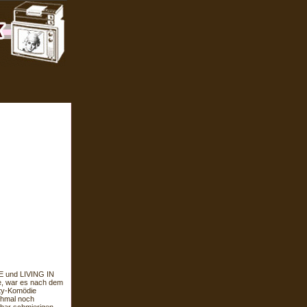
E und LIVING IN
e, war es nach dem
ity-Komödie
chmal noch