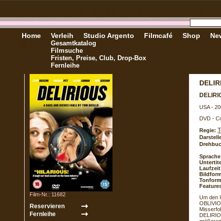
Home
Verleih
Studio Argento
Filmcafé
Shop
New
Gesamtkatalog
Filmsuche
Fristen, Preise, Club, Drop-Box
Fernleihe
DELIR
DELIR
USA - 20
DVD - Co
T
Regie:
Darstell
Drehbuc
Sprache
Untertite
Laufzeit
Bildform
Tonform
Feature
Film-Nr.: 11682
Um den I
OBLIVION
Misserfo
DELIRIOU