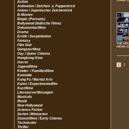
CRIME 1
Action
Animation / Zeichen- u. Puppentrick
Anime / Japanischer Zeichentrick
B-Movies
Biopic (Portraits)
Bollywood (Indische Filme)
Dokumentarfilme
Drama
Erotik / Sexploitation
Fantasy
THE HOU
Film Noir
WENN S
Gangsterfilme
Gay / Queer Cinema
Hongkong-Kino
Horror
1
2
Jugendfilme
Kinder- / Familienfilme
Komödie
Kung Fu / Martial Arts
Kunst / Experimentalfilm
Kurzfilme
Literaturverfilmungen
Musicals
Musik
New Hollywood
Science Fiction
Serien / Miniserien
Stummfilme / Early Cinema
Technicolor
Thriller