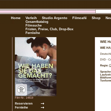
Home
Verleih
Studio Argento
Filmcafé
Shop
New
Gesamtkatalog
Filmsuche
Fristen, Preise, Club, Drop-Box
Fernleihe
WIE H
WIE H
Deutschl
DVD - Co
D
Regie:
Sprache
Laufzeit
Bildform
Tonform
Film-Nr.: 14819