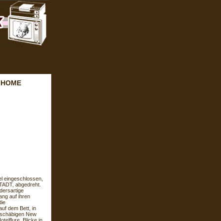
M HOME
el eingeschlossen,
TADT, abgedreht.
dersartige
ang auf ihren
die
uf dem Bett, in
 schäbigen New
telflure, Blicke in