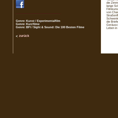
die Zimme
lange Sch
Filmkuns
von Chan
Straßenf
Schwenka
Genre: Kunst / Experimentalfilm
die Brief
Genre: Kurzfilme
Geräusch
Genre: BFI / Sight & Sound: Die 100 Besten Filme
Leben in
zurück