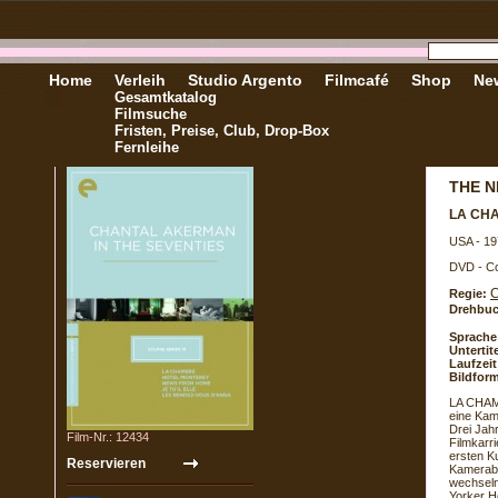
Home
Verleih
Studio Argento
Filmcafé
Shop
New
Gesamtkatalog
Filmsuche
Fristen, Preise, Club, Drop-Box
Fernleihe
THE N
LA CH
USA - 19
DVD - C
C
Regie:
Drehbuc
Sprache
Untertite
Laufzeit
Bildform
LA CHAMB
eine Kam
Drei Jahr
Film-Nr.: 12434
Filmkarr
ersten K
Kamerabe
wechseln
Yorker Ho