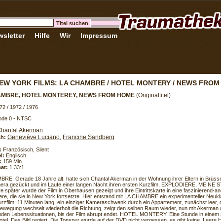
sletter
Hilfe
Wir
Impressum
EW YORK FILMS: LA CHAMBRE / HOTEL MONTERY / NEWS FRO
AMBRE, HOTEL MONTEREY, NEWS FROM HOME
(Originaltitel)
72 / 1972 / 1976
ode 0 - NTSC
hantal Akerman
Geneviève Luciano
Francine Sandberg
h:
,
:
Französisch, Silent
l:
Englisch
:
159 Min.
at:
1.33:1
RE: Gerade 18 Jahre alt, hatte sich Chantal Akerman in der Wohnung ihrer Eltern in Brüss
era gezückt und im Laufe einer langen Nacht ihren ersten Kurzfilm, EXPLODIERE, MEINE S
e später wurde der Film in Oberhausen gezeigt und ihre Eintrittskarte in eine faszinierend-an
iere, die sie in New York fortsetzte. Hier entstand mit LA CHAMBRE ein experimenteller Neukl
urzfilm: 11 Minuten lang, ein einziger Kameraschwenk durch ein Appartement, zunächst leer, 
wegung wechselt wiederholt die Richtung, zeigt den selben Raum wieder, nun mit Akerman a
den Lebenssituationen, bis der Film abrupt endet. HOTEL MONTERY: Eine Stunde in einem
tel. Das Bild regiert. Die Tonspur wurde auf der DVD nicht vergessen, es gibt keine. Leere Ho