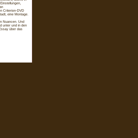
Einstellungen,
 an
en Criterion-DVD
tadt, eine Montage.
en Nuancen. Und
d unter und in den
 Essay über das