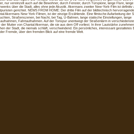
r, nur vereinzelt auch auf die Bewohner, durch Fenster, durch Türspione, lange Flure, lange 
wenks über die Stadt, alles ohne jede Akustik. Akermans zweiter New-York-Film ist definitiv
tpuristen gerichtet. NEWS FROM HOME: Der dritte Film auf der bildtechnisch hervorragend
tal Akermans New-York-Filmen, ist der einzige Erzählende. Eine filmische Aufarbeitung der S
luchten, Straßenszenen, bei Nacht, bei Tag, U-Bahnen, lange statische Einstellungen, lange
ufnahmen, Fahrtaufnahmen. Auf der Tonspur unentwegt der Straßenlärm in verschiedenst
e der Mutter von Chantal Akerman, die sie aus dem Off vorliest. In ihrer Lautstärke zunehmen
en der Stadt, die niemals schläft, verschwindend. Ein persönliches, interessant gestaltetes
 der Fremde, über den fremden Blick auf eine fremde Welt.