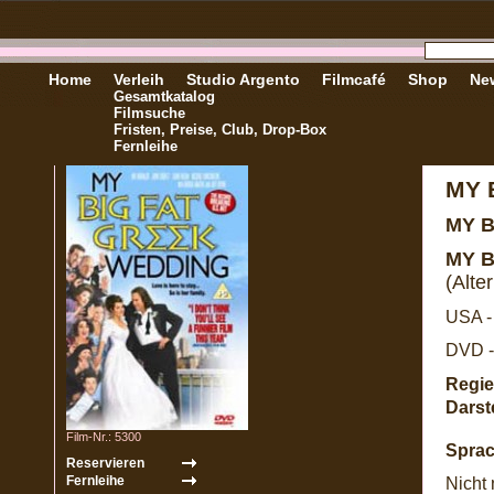
Home
Verleih
Studio Argento
Filmcafé
Shop
New
Gesamtkatalog
Filmsuche
Fristen, Preise, Club, Drop-Box
Fernleihe
MY 
MY 
MY B
(Alter
USA -
DVD -
Regie
Darste
Film-Nr.: 5300
Sprac
Nicht 