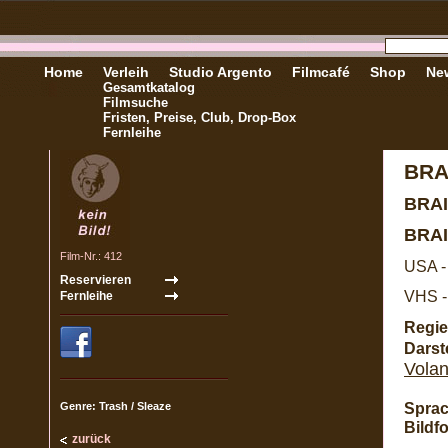
Home
Verleih
Studio Argento
Filmcafé
Shop
New
Gesamtkatalog
Filmsuche
Fristen, Preise, Club, Drop-Box
Fernleihe
BRA
BRA
BRA
Film-Nr.: 412
USA -
VHS -
Regie
Darste
Volan
Sprac
Genre: Trash / Sleaze
Bildf
zurück