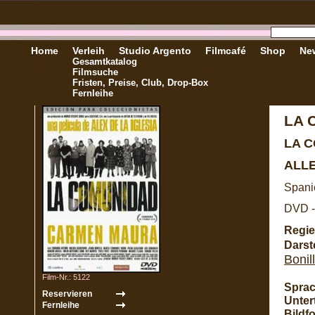
Home
Verleih
Studio Argento
Filmcafé
Shop
New
Gesamtkatalog
Filmsuche
Fristen, Preise, Club, Drop-Box
Fernleihe
LA 
LA 
ALL
Spani
DVD -
Regie
Darste
Bonil
Film-Nr.: 5122
Sprac
Untert
Bildf