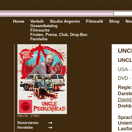
Home
Verleih
Studio Argento
Filmcafé
Shop
New
Gesamtkatalog
Filmsuche
Fristen, Preise, Club, Drop-Box
Fernleihe
UNC
UNC
USA -
DVD - 
Regie
Darste
David
Drehb
Film-Nr.: 17452
Sprac
Unterti
Laufze