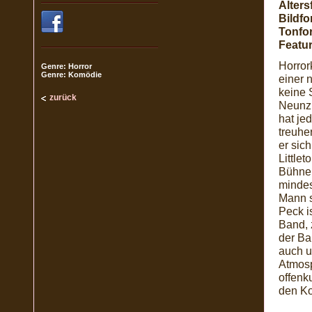
Alters
Bildfo
Tonfo
Featur
Horror
Genre: Horror
Genre: Komödie
einer 
keine 
zurück
Neunzi
hat je
treuhe
er sic
Little
Bühnen
mindes
Mann s
Peck i
Band, 
der Ba
auch u
Atmosp
offenk
den Ko