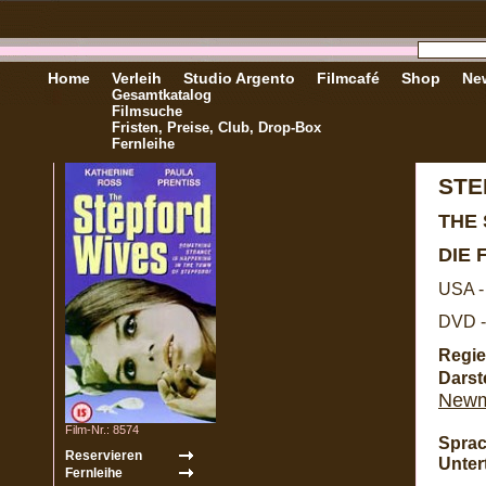
Home
Verleih
Studio Argento
Filmcafé
Shop
New
Gesamtkatalog
Filmsuche
Fristen, Preise, Club, Drop-Box
Fernleihe
STE
THE
DIE
USA -
DVD -
Regie
Darste
New
Film-Nr.: 8574
Sprac
Untert