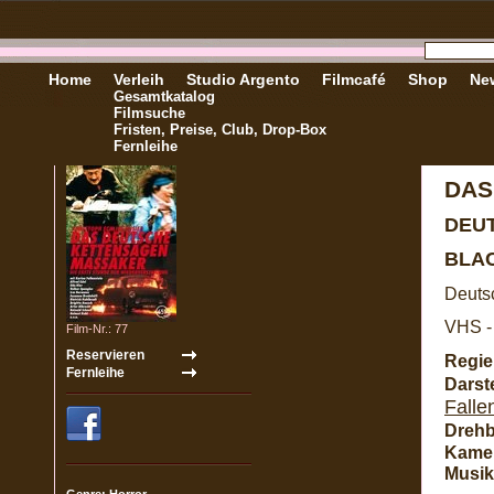
Home
Verleih
Studio Argento
Filmcafé
Shop
New
Gesamtkatalog
Filmsuche
Fristen, Preise, Club, Drop-Box
Fernleihe
DAS
DEU
BLA
Deuts
VHS -
Film-Nr.: 77
Regie
Darste
Falle
Drehb
Kame
Musik