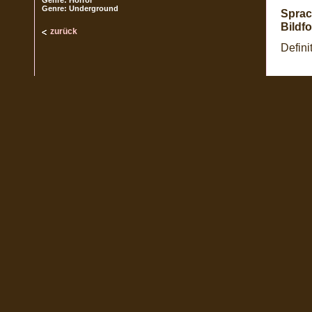
Genre: Horror
Genre: Underground
Sprac
Bildf
zurück
Defini