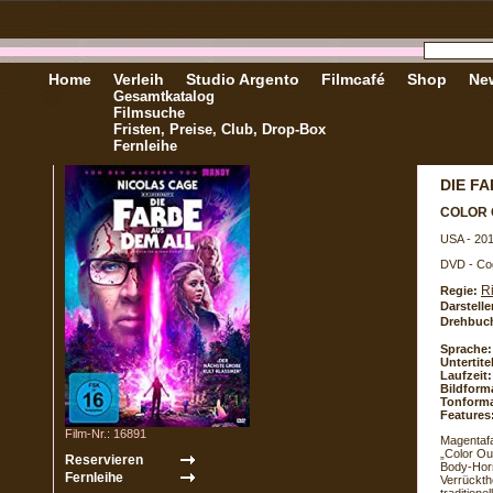
Home
Verleih
Studio Argento
Filmcafé
Shop
New
Gesamtkatalog
Filmsuche
Fristen, Preise, Club, Drop-Box
Fernleihe
DIE F
COLOR 
USA - 20
DVD - Co
R
Regie:
Darstelle
Drehbuc
Sprache:
Untertite
Laufzeit:
Bildform
Tonforma
Features
Film-Nr.: 16891
Magentafa
„Color Ou
Body-Horr
Verrückthe