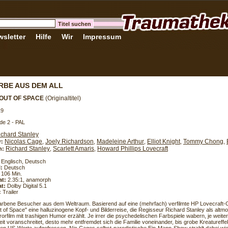
sletter
Hilfe
Wir
Impressum
ARBE AUS DEM ALL
OUT OF SPACE
(Originaltitel)
19
de 2 - PAL
ichard Stanley
Nicolas Cage
Joely Richardson
Madeleine Arthur
Elliot Knight
Tommy Chong
r:
,
,
,
,
,
Richard Stanley
Scarlett Amaris
Howard Phillips Lovecraft
h:
,
,
Englisch, Deutsch
l:
Deutsch
106 Min.
at:
2.35:1, anamorph
t:
Dolby Digital 5.1
:
Trailer
rbene Besucher aus dem Weltraum. Basierend auf eine (mehrfach) verfilmte HP Lovecraft-G
t of Space" eine halluzinogene Kopf- und Bilderreise, die Regisseur Richard Stanley als alt
orfilm mit trashigen Humor erzählt. Je irrer die psychedelischen Farbspiele wabern, je weiter 
it voranschreitet, desto mehr entfremdet sich die Familie voneinander, bis grobe Kreatureffek