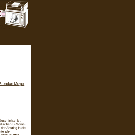
Brendan Meyer
eschichte, ist
modischen B-Movie-
der Abstieg in die
te alle