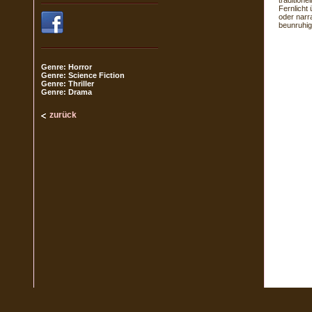
tradition
Fernlicht
oder narra
beunruhig
Genre: Horror
Genre: Science Fiction
Genre: Thriller
Genre: Drama
zurück