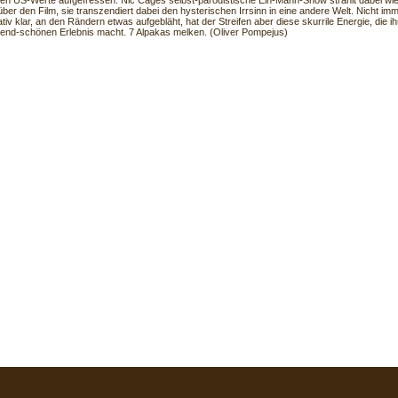
ellen US-Werte aufgefressen. Nic Cages selbst-parodistische Ein-Mann-Show strahlt dabei wie 
 über den Film, sie transzendiert dabei den hysterischen Irrsinn in eine andere Welt. Nicht i
tiv klar, an den Rändern etwas aufgebläht, hat der Streifen aber diese skurrile Energie, die 
end-schönen Erlebnis macht. 7 Alpakas melken. (Oliver Pompejus)