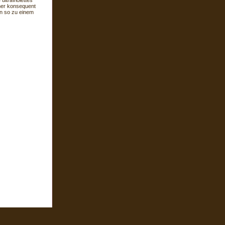
ultraviolettes
mmer konsequent
ihn so zu einem