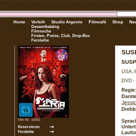
Home
Verleih
Studio Argento
Filmcafé
Shop
New
Gesamtkatalog
Filmsuche
Fristen, Preise, Club, Drop-Box
Fernleihe
SUS
SUSP
USA, I
DVD - 
Regie
Darste
Jessi
Drehb
Film-Nr.: 16451
Sprac
Unterti
Laufze