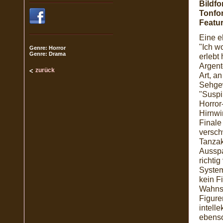
Bildfo
Tonfo
Featur
Eine e
"Ich w
Genre: Horror
Genre: Drama
erlebt
Argent
zurück
Art, a
Sehgew
"Suspi
Horror-
Hirnwi
Finale
versch
Tanzak
Ausspa
richti
System
kein F
Wahnsi
Figure
intell
ebenso